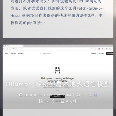
或者打不开参考此文：如何流畅访问GitHub网站的
方法，或者试试我们找到的这个工具Fetch-Github-
Hosts 根据项目作者提供的快速部署方法有2种，本
教程用的pip直接…
Ollama：轻松部署本地大语言模型
2024-10-16 15:34
|
1,104
|
1
|
AI
820 字
|
4 分钟