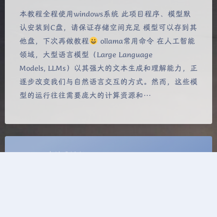
夜间模式
本教程全程使用windows系统 此项目程序、模型默
认安装到C盘，请保证存储空间充足 模型可以存到其
Sans Serif
Serif
他盘，下次再做教程
ollama常用命令 在人工智能
领域，大型语言模型（Large Language
浅阴影
深阴影
Models, LLMs）以其强大的文本生成和理解能力，正
逐步改变我们与自然语言交互的方式。然而，这些模
关闭
日落
暗化
灰度
型的运行往往需要庞大的计算资源和…
本站已运行
990
days
20
h
47
m
27
s
本站由雨云提供计算服务
Theme
Argon