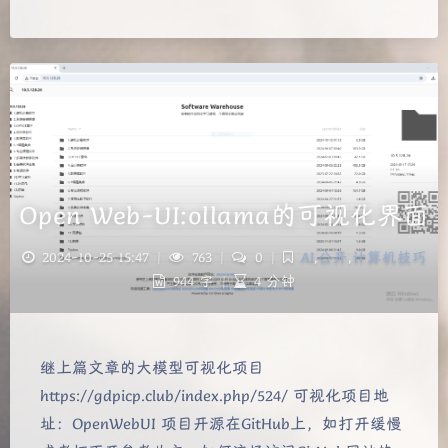
Open Web-UI:ollama的可视化界面
2024-10-25 15:47
|
763
|
0
|
AI
,
公开
,
计算机技巧
944 字
|
4 分钟
继上篇文章的大模型可视化项目
https://gdpicp.club/index.php/524/ 可视化项目地
址：OpenWebUI 项目开源在GitHub上，如打开缓慢