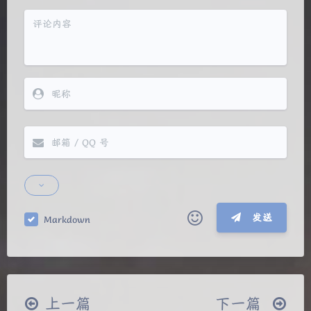
发送
Markdown
|´・ω・)ノ
ヾ(≧∇≦*)ゝ
(☆ω☆)
（╯‵□′）╯︵┴─┴
￣﹃￣
(/ω＼)
上一篇
下一篇
∠( ᐛ 」∠)＿
(๑•̀ㅁ•́ฅ)
→_→