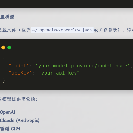
 配置模型
配置文件（位于
或工作目录），添加
~/.openclaw/openclaw.json
{
"model"
: 
"your-model-provider/model-name"
"apiKey"
: 
"your-api-key"
}
的模型提供商包括：
OpenAI
Claude (Anthropic)
智谱 GLM