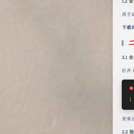
1.2
用于
下载
2.1
打开 
安装
2.2