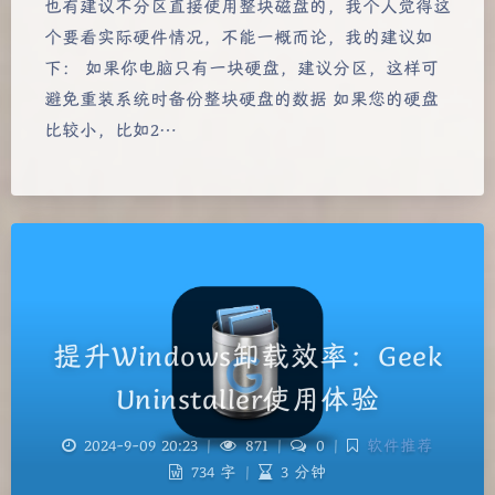
也有建议不分区直接使用整块磁盘的，我个人觉得这
个要看实际硬件情况，不能一概而论，我的建议如
下： 如果你电脑只有一块硬盘，建议分区，这样可
避免重装系统时备份整块硬盘的数据 如果您的硬盘
比较小，比如2…
提升Windows卸载效率：Geek
Uninstaller使用体验
2024-9-09 20:23
|
871
|
0
|
软件推荐
734 字
|
3 分钟