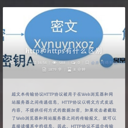
http和https有什么区别
2023-12-02 16:54
|
588
|
0
|
公开
,
网络知识
1879 字
|
8 分钟
超文本传输协议HTTP协议被用于在Web浏览器和网
站服务器之间传递信息，HTTP协议以明文方式发送
夜间模式
内容，不提供任何方式的数据加密，如果攻击者截取
了Web浏览器和网站服务器之间的传输报文，就可以
Sans Serif
Serif
直接读懂其中的信息，因此，HTTP协议不适合传输