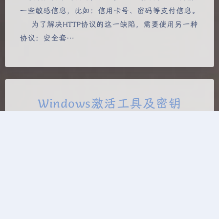
一些敏感信息，比如：信用卡号、密码等支付信息。
浅阴影
深阴影
为了解决HTTP协议的这一缺陷，需要使用另一种
协议：安全套…
关闭
日落
暗化
灰度
Windows激活工具及密钥
2023-12-02 16:22
|
785
|
0
|
windows
,
公开
55 字
|
2 分钟
密钥对照表 Windows 11 专业版安装密钥：VK7JG-
NPHTM-C97JM-9MPGT-3V66T Windows 10, all
supported Semi-Annual Channel versions Windows
10 Pro W269N-WFGWX-YVC9B-4J6C9-T83GX