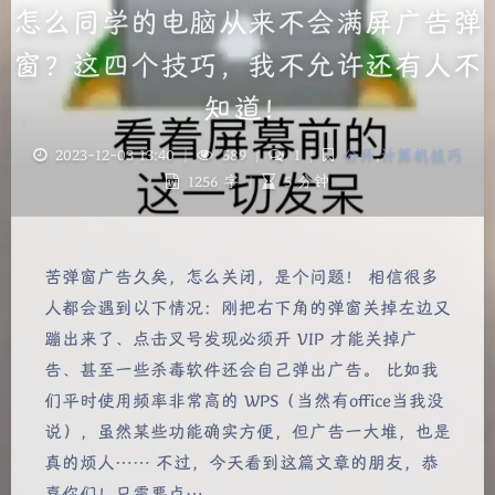
怎么同学的电脑从来不会满屏广告弹
窗？这四个技巧，我不允许还有人不
知道！
2023-12-03 13:40
|
589
|
1
|
公开
,
计算机技巧
1256 字
|
5 分钟
苦弹窗广告久矣，怎么关闭，是个问题！ 相信很多
人都会遇到以下情况：刚把右下角的弹窗关掉左边又
蹦出来了、点击叉号发现必须开 VIP 才能关掉广
告、甚至一些杀毒软件还会自己弹出广告。 比如我
们平时使用频率非常高的 WPS（当然有office当我没
说），虽然某些功能确实方便，但广告一大堆，也是
真的烦人…… 不过，今天看到这篇文章的朋友，恭
喜你们！只需要点…