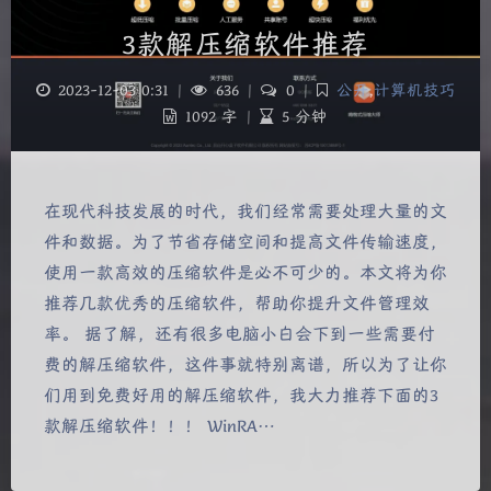
3款解压缩软件推荐
2023-12-03 0:31
|
636
|
0
|
公开
,
计算机技巧
1092 字
|
5 分钟
在现代科技发展的时代，我们经常需要处理大量的文
件和数据。为了节省存储空间和提高文件传输速度，
使用一款高效的压缩软件是必不可少的。本文将为你
推荐几款优秀的压缩软件，帮助你提升文件管理效
率。 据了解，还有很多电脑小白会下到一些需要付
费的解压缩软件，这件事就特别离谱，所以为了让你
们用到免费好用的解压缩软件，我大力推荐下面的3
款解压缩软件！！！ WinRA…