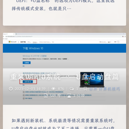
“UEFI：+U盘名称”的选项为UEFI模式，这里我选
择传统模式安装，也就是只…
重装Win10系统——U盘启动盘篇
2023-12-03 14:39
|
876
|
1
|
公开
,
计算机技巧
549 字
|
3 分钟
如果遇到新装机、系统崩溃等情况需要重装系统时，
U盘启动盘此时就成为了不二选择，只需要一个U盘